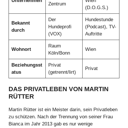
Unternehmen
Wien
Zentrum
(D.O.G.S.)
Der
Hundestunde
Bekannt
Hundeprofi
(Podcast), TV-
durch
(VOX)
Auftritte
Raum
Wohnort
Wien
Köln/Bonn
Beziehungsst
Privat
Privat
atus
(getrennt/lirt)
DAS PRIVATLEBEN VON MARTIN
RÜTTER
Martin Rütter ist ein Meister darin, sein Privatleben
zu schützen. Nach der Trennung von seiner Frau
Bianca im Jahr 2013 gab es nur wenige