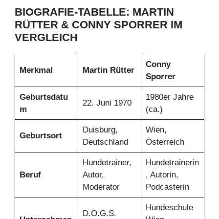
BIOGRAFIE-TABELLE: MARTIN
RÜTTER & CONNY SPORRER IM
VERGLEICH
Conny
Merkmal
Martin Rütter
Sporrer
Geburtsdatu
1980er Jahre
22. Juni 1970
m
(ca.)
Duisburg,
Wien,
Geburtsort
Deutschland
Österreich
Hundetrainer,
Hundetrainerin
Beruf
Autor,
, Autorin,
Moderator
Podcasterin
Hundeschule
D.O.G.S.