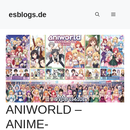
Skip
to
esblogs.de
Menu
content
ANIWORLD –
ANIME-