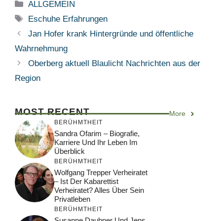
Categories
ALLGEMEIN
Tags
Eschuhe Erfahrungen
Jan Hofer krank Hintergründe und öffentliche
Wahrnehmung
Oberberg aktuell Blaulicht Nachrichten aus der
Region
MOST RECENT
More
BERÜHMTHEIT
Sandra Ofarim – Biografie,
Karriere Und Ihr Leben Im
Überblick
BERÜHMTHEIT
Wolfgang Trepper Verheiratet
– Ist Der Kabarettist
Verheiratet? Alles Über Sein
Privatleben
BERÜHMTHEIT
Susanne Daubner Und Jens