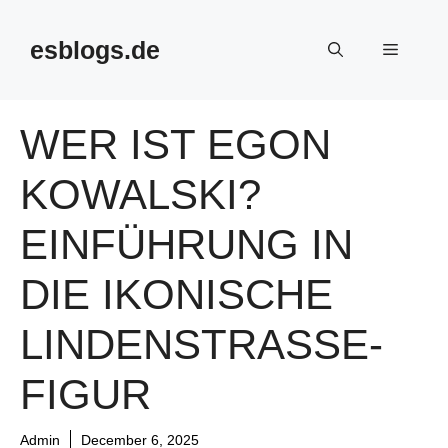
Skip
to
esblogs.de
Menu
content
WER IST EGON
KOWALSKI?
EINFÜHRUNG IN
DIE IKONISCHE
LINDENSTRASSE-F
IGUR
Admin
December 6, 2025