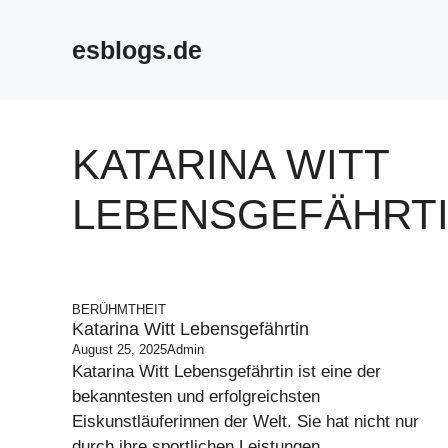
Skip
to
esblogs.de
content
KATARINA WITT
LEBENSGEFÄHRT
BERÜHMTHEIT
Katarina Witt Lebensgefährtin
August 25, 2025
Admin
Katarina Witt Lebensgefährtin ist eine der
bekanntesten und erfolgreichsten
Eiskunstläuferinnen der Welt. Sie hat nicht nur
durch ihre sportlichen Leistungen ...