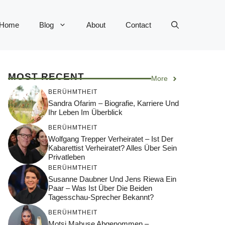
Home
Blog
About
Contact
MOST RECENT
More
BERÜHMTHEIT
Sandra Ofarim – Biografie, Karriere Und
Ihr Leben Im Überblick
BERÜHMTHEIT
Wolfgang Trepper Verheiratet – Ist Der
Kabarettist Verheiratet? Alles Über Sein
Privatleben
BERÜHMTHEIT
Susanne Daubner Und Jens Riewa Ein
Paar – Was Ist Über Die Beiden
Tagesschau-Sprecher Bekannt?
BERÜHMTHEIT
Motsi Mabuse Abgenommen –