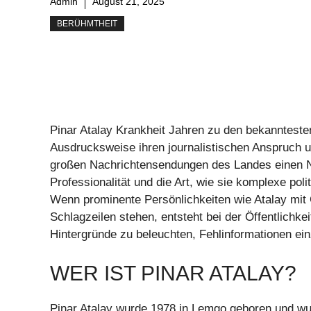
Admin
August 21, 2025
BERÜHMTHEIT
Pinar Atalay Krankheit Jahren zu den bekannteste
Ausdrucksweise ihren journalistischen Anspruch un
großen Nachrichtensendungen des Landes einen 
Professionalität und die Art, wie sie komplexe pol
Wenn prominente Persönlichkeiten wie Atalay mit 
Schlagzeilen stehen, entsteht bei der Öffentlichkeit
Hintergründe zu beleuchten, Fehlinformationen ei
WER IST PINAR ATALAY?
Pinar Atalay wurde 1978 in Lemgo geboren und wuc