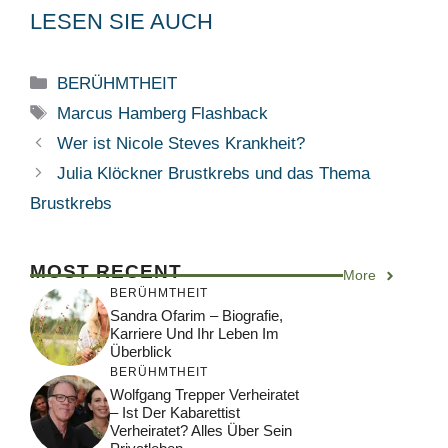
LESEN SIE AUCH
Categories
BERÜHMTHEIT
Tags
Marcus Hamberg Flashback
Wer ist Nicole Steves Krankheit?
Julia Klöckner Brustkrebs und das Thema
Brustkrebs
MOST RECENT
More
BERÜHMTHEIT
Sandra Ofarim – Biografie,
Karriere Und Ihr Leben Im
Überblick
BERÜHMTHEIT
Wolfgang Trepper Verheiratet
– Ist Der Kabarettist
Verheiratet? Alles Über Sein